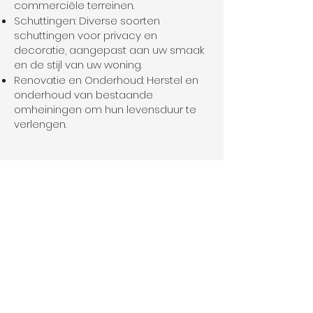
commerciële terreinen.
Schuttingen: Diverse soorten
schuttingen voor privacy en
decoratie, aangepast aan uw smaak
en de stijl van uw woning.
Renovatie en Onderhoud: Herstel en
onderhoud van bestaande
omheiningen om hun levensduur te
verlengen.
Realiseer jouw plannen.
Vertel ons vandaag nog
over je project.
Contact Opnemen