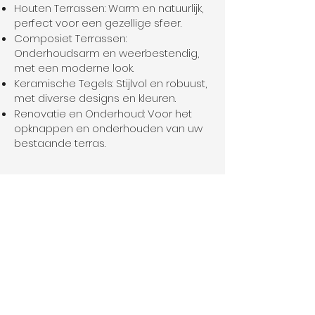
Houten Terrassen: Warm en natuurlijk,
perfect voor een gezellige sfeer.
Composiet Terrassen:
Onderhoudsarm en weerbestendig,
met een moderne look.
Keramische Tegels: Stijlvol en robuust,
met diverse designs en kleuren.
Renovatie en Onderhoud: Voor het
opknappen en onderhouden van uw
bestaande terras.
Realiseer jouw plannen.
Vertel ons vandaag nog
over je project.
Contact Opnemen